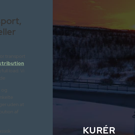
sport,
ller
for transport
stribution
ull load. Vi
de.
l og
nkelte
nger uden at
bution af
KURÉR
assisk