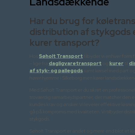
Landsdækkende
Har du brug for køletran
distribution af stykgods e
kurer transport?
Hos
Søholt Transport
tilbyder vi enhver form 
– lige fra
dagligvaretransport
og
kurer
til
di
af styk- og pallegods
samt kørsel med part og f
hører hjemme i Silkeborg men kører landsdækken
Med Søholt Transport er du sikret en professione
troværdig samarbejdspartner, der matcher den e
kundes krav og ønsker. Vi leverer effektive løsni
gå på kompromis med kvaliteten. Vi tilbyder distri
stykgods.
Søholt Transport er andet og mere end blot et kl