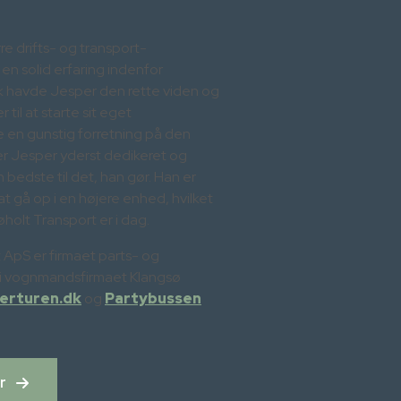
e drifts- og transport-
n solid erfaring indenfor
tik havde Jesper den rette viden og
il at starte sit eget
e en gunstig forretning på den
r Jesper yderst dedikeret og
 bedste til det, han gør. Han er
 at gå op i en højere enhed, hvilket
øholt Transport er i dag.
 ApS er firmaet parts- og
 i vognmandsfirmaet Klangsø
erturen.dk
og
Partybussen
r