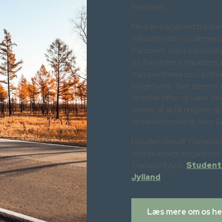
Frandsen.
Med en baggrund fra størr
virksomheder og dermed e
transport, lager og logis
de fornødne kompetencer t
transportfirma op og driv
lange bane. Som person e
stræber efter at være den
drevet af at få tingene til
er medvirkende til, hvor S
Foruden Søholt Transport
driftsmæssigt engageret
Transport ApS,
Student
Jylland
.
Læs mere om os he