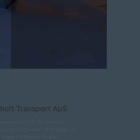
holt Transport ApS
agens lys i 2015, da de rette
ads og muligheden for at starte op
or ejer og direktør Jesper