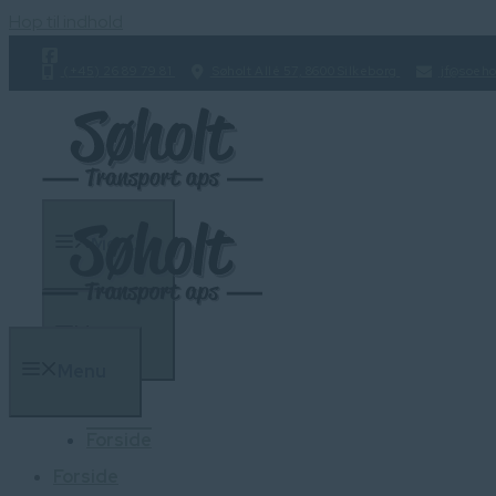
Hop til indhold
(+45) 26 89 79 81
Søholt Allé 57, 8600 Silkeborg
jf@soeho
Menu
Menu
Menu
Forside
Forside