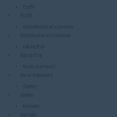
Profil
Profil
Distribution af stykgods
Distribution af stykgods
Køl og frys
Køl og frys
Kurer transport
Kurer transport
Galleri
Galleri
Kontakt
Kontakt