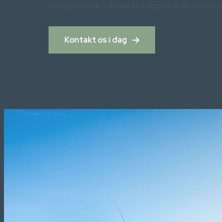
transportfirma – du kan bl.a. leje os til din student
Kontakt os i dag