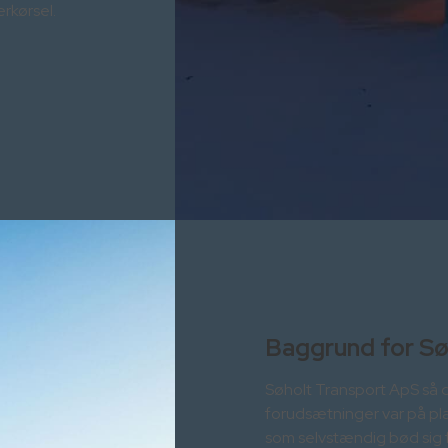
erkørsel.
Baggrund for Sø
Søholt Transport ApS så d
forudsætninger var på pl
som selvstændig bød sig f